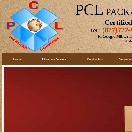
PCL
PACKA
Certifie
(877)772
Tel.:
H. Colegio Militar 
Cd. Ac
Inicio
Quienes Somos
Productos
Servici